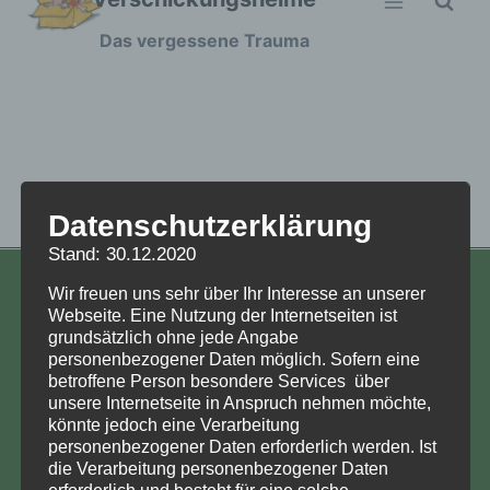
Zum
Das vergessene Trauma
Inhalt
springen
[heim_liste ]
Datenschutzerklärung
Stand: 30.12.2020
Wir freuen uns sehr über Ihr Interesse an unserer
KONTAKT
Webseite. Eine Nutzung der Internetseiten ist
grundsätzlich ohne jede Angabe
Aufarbeitung und Erforschung
personenbezogener Daten möglich. Sofern eine
Kinderverschickung e.V.
betroffene Person besondere Services über
Anja Röhl
unsere Internetseite in Anspruch nehmen möchte,
könnte jedoch eine Verarbeitung
Kiehlufer 43
personenbezogener Daten erforderlich werden. Ist
12059 Berlin
die Verarbeitung personenbezogener Daten
info@Verschickungsheime.de