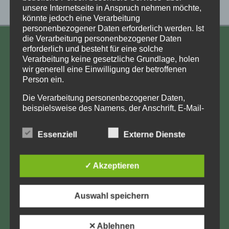
unsere Internetseite in Anspruch nehmen möchte,
könnte jedoch eine Verarbeitung
personenbezogener Daten erforderlich werden. Ist
die Verarbeitung personenbezogener Daten
KONTAKT
erforderlich und besteht für eine solche
Verarbeitung keine gesetzliche Grundlage, holen
Aufarbeitung und Erforschung
wir generell eine Einwilligung der betroffenen
Person ein.
Kinderverschickung e.V.
Anja Röhl
Die Verarbeitung personenbezogener Daten,
beispielsweise des Namens, der Anschrift, E-Mail-
Kiehlufer 43
Adresse oder Telefonnummer einer betroffenen
12059 Berlin
Person, erfolgt stets im Einklang mit der
Essenziell
Externe Dienste
info@Verschickungsheime.de
Datenschutz-Grundverordnung und in
Übereinstimmung mit den für uns geltenden
landesspezifischen Datenschutzbestimmungen.
✓ Akzeptieren
Mittels dieser Datenschutzerklärung möchte unser
Unternehmen die Öffentlichkeit über Art, Umfang
Impressum
und Zweck der von uns erhobenen, genutzten und
Auswahl speichern
verarbeiteten personenbezogenen Daten
Datenschutz
informieren. Ferner werden betroffene Personen
mittels dieser Datenschutzerklärung über die ihnen
✕ Ablehnen
LK-Login