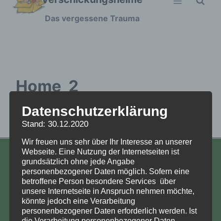
Zum
Das vergessene Trauma
Inhalt
springen
Home_2
Datenschutzerklärung
Stand: 30.12.2020
Wir freuen uns sehr über Ihr Interesse an unserer
Webseite. Eine Nutzung der Internetseiten ist
KONTAKT
grundsätzlich ohne jede Angabe
personenbezogener Daten möglich. Sofern eine
Aufarbeitung und Erforschung
betroffene Person besondere Services über
unsere Internetseite in Anspruch nehmen möchte,
Kinderverschickung e.V.
könnte jedoch eine Verarbeitung
Anja Röhl
personenbezogener Daten erforderlich werden. Ist
Kiehlufer 43
die Verarbeitung personenbezogener Daten