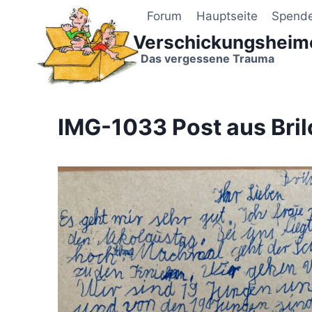
Zum
Forum
Hauptseite
Spend
Inhalt
Verschickungsheim
springen
Das vergessene Trauma
IMG-1033 Post aus Bril