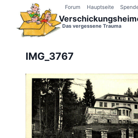
Zum
Forum
Hauptseite
Spend
Inhalt
Verschickungsheim
springen
Das vergessene Trauma
IMG_3767