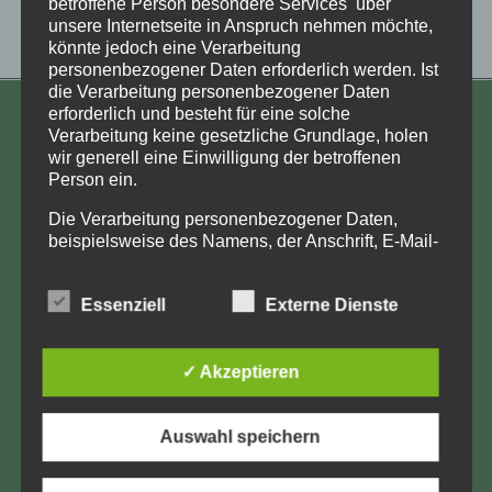
betroffene Person besondere Services über
unsere Internetseite in Anspruch nehmen möchte,
könnte jedoch eine Verarbeitung
personenbezogener Daten erforderlich werden. Ist
die Verarbeitung personenbezogener Daten
erforderlich und besteht für eine solche
KONTAKT
Verarbeitung keine gesetzliche Grundlage, holen
wir generell eine Einwilligung der betroffenen
Aufarbeitung und Erforschung
Person ein.
Kinderverschickung e.V.
Die Verarbeitung personenbezogener Daten,
Anja Röhl
beispielsweise des Namens, der Anschrift, E-Mail-
Kiehlufer 43
Adresse oder Telefonnummer einer betroffenen
Person, erfolgt stets im Einklang mit der
12059 Berlin
Essenziell
Externe Dienste
Datenschutz-Grundverordnung und in
info@Verschickungsheime.de
Übereinstimmung mit den für uns geltenden
landesspezifischen Datenschutzbestimmungen.
✓ Akzeptieren
Mittels dieser Datenschutzerklärung möchte unser
Unternehmen die Öffentlichkeit über Art, Umfang
und Zweck der von uns erhobenen, genutzten und
Impressum
Auswahl speichern
verarbeiteten personenbezogenen Daten
informieren. Ferner werden betroffene Personen
Datenschutz
mittels dieser Datenschutzerklärung über die ihnen