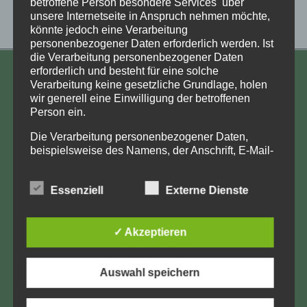
betroffene Person besondere Services über
unsere Internetseite in Anspruch nehmen möchte,
könnte jedoch eine Verarbeitung
personenbezogener Daten erforderlich werden. Ist
die Verarbeitung personenbezogener Daten
erforderlich und besteht für eine solche
KONTAKT
Verarbeitung keine gesetzliche Grundlage, holen
wir generell eine Einwilligung der betroffenen
Aufarbeitung und Erforschung
Person ein.
Kinderverschickung e.V.
Die Verarbeitung personenbezogener Daten,
Anja Röhl
beispielsweise des Namens, der Anschrift, E-Mail-
Kiehlufer 43
Adresse oder Telefonnummer einer betroffenen
Person, erfolgt stets im Einklang mit der
12059 Berlin
Essenziell
Externe Dienste
Datenschutz-Grundverordnung und in
info@Verschickungsheime.de
Übereinstimmung mit den für uns geltenden
landesspezifischen Datenschutzbestimmungen.
✓ Akzeptieren
Mittels dieser Datenschutzerklärung möchte unser
Unternehmen die Öffentlichkeit über Art, Umfang
und Zweck der von uns erhobenen, genutzten und
Impressum
Auswahl speichern
verarbeiteten personenbezogenen Daten
informieren. Ferner werden betroffene Personen
Datenschutz
mittels dieser Datenschutzerklärung über die ihnen