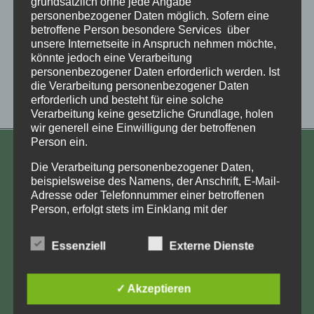
grundsätzlich ohne jede Angabe
personenbezogener Daten möglich. Sofern eine
betroffene Person besondere Services über
unsere Internetseite in Anspruch nehmen möchte,
könnte jedoch eine Verarbeitung
personenbezogener Daten erforderlich werden. Ist
die Verarbeitung personenbezogener Daten
erforderlich und besteht für eine solche
Verarbeitung keine gesetzliche Grundlage, holen
wir generell eine Einwilligung der betroffenen
Person ein.
KONTAKT
Die Verarbeitung personenbezogener Daten,
beispielsweise des Namens, der Anschrift, E-Mail-
Aufarbeitung und Erforschung
Adresse oder Telefonnummer einer betroffenen
Kinderverschickung e.V.
Person, erfolgt stets im Einklang mit der
Datenschutz-Grundverordnung und in
Anja Röhl
Übereinstimmung mit den für uns geltenden
Kiehlufer 43
Essenziell
Externe Dienste
landesspezifischen Datenschutzbestimmungen.
12059 Berlin
Mittels dieser Datenschutzerklärung möchte unser
Unternehmen die Öffentlichkeit über Art, Umfang
info@Verschickungsheime.de
✓ Akzeptieren
und Zweck der von uns erhobenen, genutzten und
verarbeiteten personenbezogenen Daten