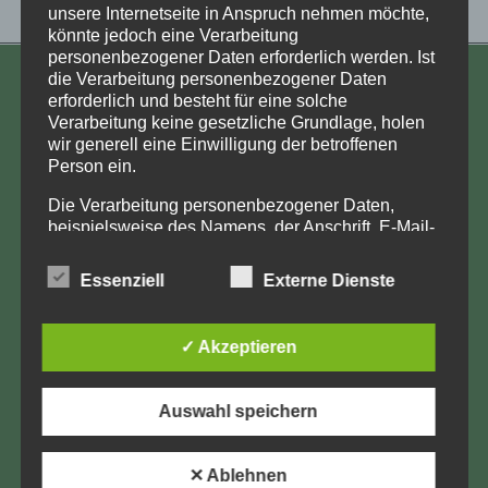
unsere Internetseite in Anspruch nehmen möchte,
könnte jedoch eine Verarbeitung
personenbezogener Daten erforderlich werden. Ist
die Verarbeitung personenbezogener Daten
KONTAKT
erforderlich und besteht für eine solche
Verarbeitung keine gesetzliche Grundlage, holen
Aufarbeitung und Erforschung
wir generell eine Einwilligung der betroffenen
Kinderverschickung e.V.
Person ein.
Anja Röhl
Die Verarbeitung personenbezogener Daten,
Kiehlufer 43
beispielsweise des Namens, der Anschrift, E-Mail-
Adresse oder Telefonnummer einer betroffenen
12059 Berlin
Person, erfolgt stets im Einklang mit der
Essenziell
Externe Dienste
info@Verschickungsheime.de
Datenschutz-Grundverordnung und in
Übereinstimmung mit den für uns geltenden
landesspezifischen Datenschutzbestimmungen.
✓ Akzeptieren
Mittels dieser Datenschutzerklärung möchte unser
Unternehmen die Öffentlichkeit über Art, Umfang
Impressum
und Zweck der von uns erhobenen, genutzten und
Auswahl speichern
verarbeiteten personenbezogenen Daten
Datenschutz
informieren. Ferner werden betroffene Personen
mittels dieser Datenschutzerklärung über die ihnen
LK-Login
✕ Ablehnen
zustehenden Rechte aufgeklärt.