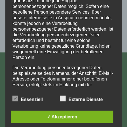
grundsätzlich ohne jede Angabe
personenbezogener Daten möglich. Sofern eine
betroffene Person besondere Services über
unsere Internetseite in Anspruch nehmen möchte,
könnte jedoch eine Verarbeitung
personenbezogener Daten erforderlich werden. Ist
die Verarbeitung personenbezogener Daten
erforderlich und besteht für eine solche
Verarbeitung keine gesetzliche Grundlage, holen
wir generell eine Einwilligung der betroffenen
Person ein.
KONTAKT
Die Verarbeitung personenbezogener Daten,
beispielsweise des Namens, der Anschrift, E-Mail-
Aufarbeitung und Erforschung
Adresse oder Telefonnummer einer betroffenen
Kinderverschickung e.V.
Person, erfolgt stets im Einklang mit der
Datenschutz-Grundverordnung und in
Anja Röhl
Übereinstimmung mit den für uns geltenden
Kiehlufer 43
Essenziell
Externe Dienste
landesspezifischen Datenschutzbestimmungen.
12059 Berlin
Mittels dieser Datenschutzerklärung möchte unser
Unternehmen die Öffentlichkeit über Art, Umfang
info@Verschickungsheime.de
✓ Akzeptieren
und Zweck der von uns erhobenen, genutzten und
verarbeiteten personenbezogenen Daten