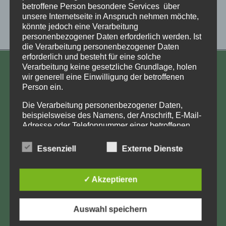
betroffene Person besondere Services über
unsere Internetseite in Anspruch nehmen möchte,
könnte jedoch eine Verarbeitung
personenbezogener Daten erforderlich werden. Ist
die Verarbeitung personenbezogener Daten
erforderlich und besteht für eine solche
Verarbeitung keine gesetzliche Grundlage, holen
KONTAKT
wir generell eine Einwilligung der betroffenen
Person ein.
Aufarbeitung und Erforschung
Kinderverschickung e.V.
Die Verarbeitung personenbezogener Daten,
beispielsweise des Namens, der Anschrift, E-Mail-
Anja Röhl
Adresse oder Telefonnummer einer betroffenen
Kiehlufer 43
Person, erfolgt stets im Einklang mit der
Datenschutz-Grundverordnung und in
12059 Berlin
Essenziell
Externe Dienste
Übereinstimmung mit den für uns geltenden
info@Verschickungsheime.de
landesspezifischen Datenschutzbestimmungen.
Mittels dieser Datenschutzerklärung möchte unser
✓ Akzeptieren
Unternehmen die Öffentlichkeit über Art, Umfang
und Zweck der von uns erhobenen, genutzten und
verarbeiteten personenbezogenen Daten
Auswahl speichern
Impressum
informieren. Ferner werden betroffene Personen