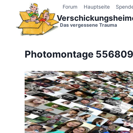
Zum
Forum
Hauptseite
Spend
Inhalt
Verschickungsheim
springen
Das vergessene Trauma
Photomontage 556809