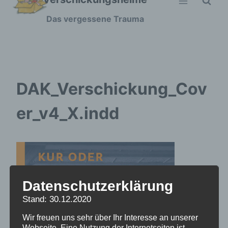
Zum
Das vergessene Trauma
Inhalt
springen
DAK_Verschickung_Cov
er_v4_X.indd
Datenschutzerklärung
Stand: 30.12.2020
Wir freuen uns sehr über Ihr Interesse an unserer
Webseite. Eine Nutzung der Internetseiten ist