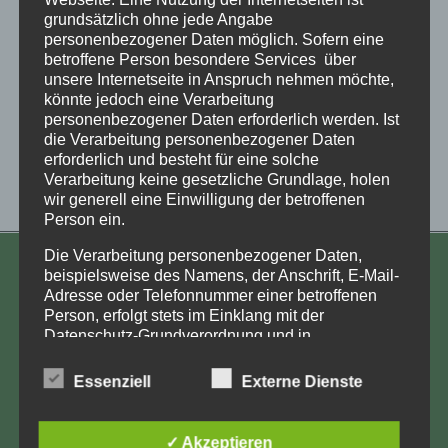
grundsätzlich ohne jede Angabe
personenbezogener Daten möglich. Sofern eine
betroffene Person besondere Services über
unsere Internetseite in Anspruch nehmen möchte,
könnte jedoch eine Verarbeitung
personenbezogener Daten erforderlich werden. Ist
die Verarbeitung personenbezogener Daten
erforderlich und besteht für eine solche
Verarbeitung keine gesetzliche Grundlage, holen
wir generell eine Einwilligung der betroffenen
Person ein.
Die Verarbeitung personenbezogener Daten,
KONTAKT
beispielsweise des Namens, der Anschrift, E-Mail-
Adresse oder Telefonnummer einer betroffenen
Aufarbeitung und Erforschung
Person, erfolgt stets im Einklang mit der
Datenschutz-Grundverordnung und in
Kinderverschickung e.V.
Übereinstimmung mit den für uns geltenden
Anja Röhl
landesspezifischen Datenschutzbestimmungen.
Essenziell
Externe Dienste
Mittels dieser Datenschutzerklärung möchte unser
Kiehlufer 43
Unternehmen die Öffentlichkeit über Art, Umfang
12059 Berlin
und Zweck der von uns erhobenen, genutzten und
✓ Akzeptieren