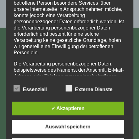
betroffene Person besondere Services über
unsere Internetseite in Anspruch nehmen möchte,
könnte jedoch eine Verarbeitung
personenbezogener Daten erforderlich werden. Ist
die Verarbeitung personenbezogener Daten
erforderlich und besteht für eine solche
Verarbeitung keine gesetzliche Grundlage, holen
KONTAKT
wir generell eine Einwilligung der betroffenen
Person ein.
Aufarbeitung und Erforschung
Kinderverschickung e.V.
Die Verarbeitung personenbezogener Daten,
Anja Röhl
beispielsweise des Namens, der Anschrift, E-Mail-
Adresse oder Telefonnummer einer betroffenen
Kiehlufer 43
Person, erfolgt stets im Einklang mit der
12059 Berlin
Datenschutz-Grundverordnung und in
Essenziell
Externe Dienste
Übereinstimmung mit den für uns geltenden
info@Verschickungsheime.de
landesspezifischen Datenschutzbestimmungen.
Mittels dieser Datenschutzerklärung möchte unser
✓ Akzeptieren
Unternehmen die Öffentlichkeit über Art, Umfang
und Zweck der von uns erhobenen, genutzten und
verarbeiteten personenbezogenen Daten
Auswahl speichern
Impressum
informieren. Ferner werden betroffene Personen
mittels dieser Datenschutzerklärung über die ihnen
Datenschutz