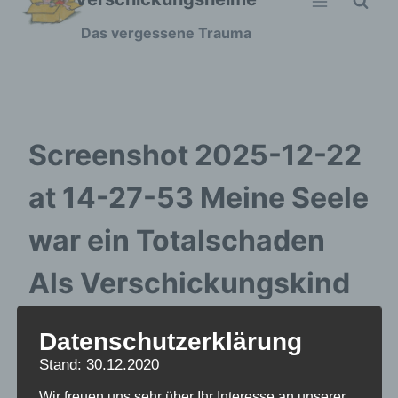
Zum
Das vergessene Trauma
Inhalt
springen
Screenshot 2025-12-22
at 14-27-53 Meine Seele
war ein Totalschaden
Als Verschickungskind
wurde Markus
Datenschutzerklärung
missbraucht – FOCUS
Stand: 30.12.2020
Wir freuen uns sehr über Ihr Interesse an unserer