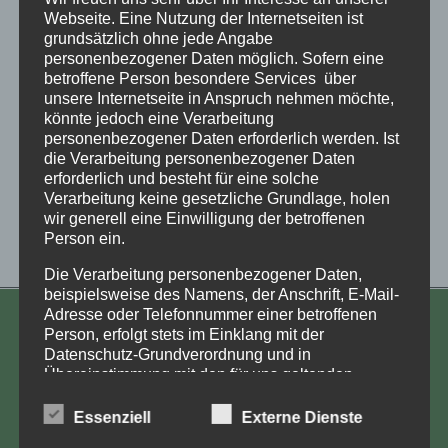
online
Webseite. Eine Nutzung der Internetseiten ist
grundsätzlich ohne jede Angabe
personenbezogener Daten möglich. Sofern eine
betroffene Person besondere Services über
unsere Internetseite in Anspruch nehmen möchte,
könnte jedoch eine Verarbeitung
personenbezogener Daten erforderlich werden. Ist
die Verarbeitung personenbezogener Daten
erforderlich und besteht für eine solche
Verarbeitung keine gesetzliche Grundlage, holen
wir generell eine Einwilligung der betroffenen
Person ein.
Die Verarbeitung personenbezogener Daten,
beispielsweise des Namens, der Anschrift, E-Mail-
Adresse oder Telefonnummer einer betroffenen
KONTAKT
Person, erfolgt stets im Einklang mit der
Datenschutz-Grundverordnung und in
Aufarbeitung und Erforschung
Übereinstimmung mit den für uns geltenden
landesspezifischen Datenschutzbestimmungen.
Kinderverschickung e.V.
Mittels dieser Datenschutzerklärung möchte unser
Essenziell
Externe Dienste
Anja Röhl
Unternehmen die Öffentlichkeit über Art, Umfang