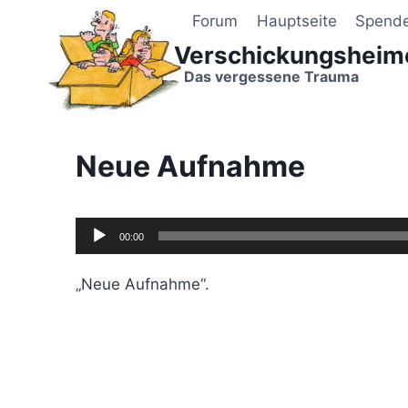
Zum
Forum
Hauptseite
Spend
Inhalt
Verschickungsheim
springen
Das vergessene Trauma
Neue Aufnahme
A
00:00
u
d
„Neue Aufnahme“.
i
o
-
P
l