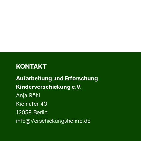
a
y
e
r
KONTAKT
Aufarbeitung und Erforschung
Kinderverschickung e.V.
Anja Röhl
Kiehlufer 43
12059 Berlin
info@Verschickungsheime.de