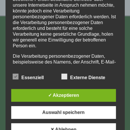
unsere Internetseite in Anspruch nehmen möchte,
könnte jedoch eine Verarbeitung
personenbezogener Daten erforderlich werden. Ist
die Verarbeitung personenbezogener Daten
erforderlich und besteht für eine solche
KONTAKT
Verarbeitung keine gesetzliche Grundlage, holen
wir generell eine Einwilligung der betroffenen
Aufarbeitung und Erforschung
Person ein.
Kinderverschickung e.V.
Anja Röhl
Die Verarbeitung personenbezogener Daten,
beispielsweise des Namens, der Anschrift, E-Mail-
Kiehlufer 43
Adresse oder Telefonnummer einer betroffenen
12059 Berlin
Person, erfolgt stets im Einklang mit der
Essenziell
Externe Dienste
info@Verschickungsheime.de
Datenschutz-Grundverordnung und in
Übereinstimmung mit den für uns geltenden
landesspezifischen Datenschutzbestimmungen.
✓ Akzeptieren
Mittels dieser Datenschutzerklärung möchte unser
Unternehmen die Öffentlichkeit über Art, Umfang
und Zweck der von uns erhobenen, genutzten und
Impressum
Auswahl speichern
verarbeiteten personenbezogenen Daten
Datenschutz
informieren. Ferner werden betroffene Personen
mittels dieser Datenschutzerklärung über die ihnen
✕ Ablehnen