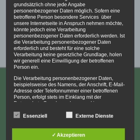
grundsätzlich ohne jede Angabe
personenbezogener Daten möglich. Sofern eine
betroffene Person besondere Services über
unsere Internetseite in Anspruch nehmen möchte,
könnte jedoch eine Verarbeitung
personenbezogener Daten erforderlich werden. Ist
die Verarbeitung personenbezogener Daten
erforderlich und besteht für eine solche
Verarbeitung keine gesetzliche Grundlage, holen
wir generell eine Einwilligung der betroffenen
Person ein.
Die Verarbeitung personenbezogener Daten,
KONTAKT
beispielsweise des Namens, der Anschrift, E-Mail-
Adresse oder Telefonnummer einer betroffenen
Aufarbeitung und Erforschung
Person, erfolgt stets im Einklang mit der
Kinderverschickung e.V.
Datenschutz-Grundverordnung und in
Übereinstimmung mit den für uns geltenden
Anja Röhl
landesspezifischen Datenschutzbestimmungen.
Essenziell
Externe Dienste
Kiehlufer 43
Mittels dieser Datenschutzerklärung möchte unser
12059 Berlin
Unternehmen die Öffentlichkeit über Art, Umfang
und Zweck der von uns erhobenen, genutzten und
✓ Akzeptieren
info@Verschickungsheime.de