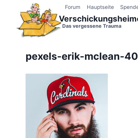
Zum
Forum
Hauptseite
Spend
Inhalt
Verschickungsheim
springen
Das vergessene Trauma
pexels-erik-mclean-40