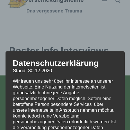
Zum
Das vergessene Trauma
Inhalt
springen
Poster Info Interviews
Datenschutzerklärung
Poster Info Interviews
Stand: 30.12.2020
Wir freuen uns sehr über Ihr Interesse an unserer
Webseite. Eine Nutzung der Internetseiten ist
KONTAKT
grundsätzlich ohne jede Angabe
personenbezogener Daten möglich. Sofern eine
Aufarbeitung und Erforschung
betroffene Person besondere Services über
Kinderverschickung e.V.
unsere Internetseite in Anspruch nehmen möchte,
Anja Röhl
könnte jedoch eine Verarbeitung
personenbezogener Daten erforderlich werden. Ist
Kiehlufer 43
die Verarbeitung personenbezogener Daten