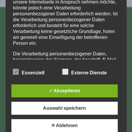
unsere Internetseite in Anspruch nehmen möchte,
könnte jedoch eine Verarbeitung
personenbezogener Daten erforderlich werden. Ist
die Verarbeitung personenbezogener Daten
KONTAKT
erforderlich und besteht für eine solche
Verarbeitung keine gesetzliche Grundlage, holen
Aufarbeitung und Erforschung
wir generell eine Einwilligung der betroffenen
Kinderverschickung e.V.
Person ein.
Anja Röhl
Die Verarbeitung personenbezogener Daten,
Kiehlufer 43
beispielsweise des Namens, der Anschrift, E-Mail-
12059 Berlin
Adresse oder Telefonnummer einer betroffenen
info@Verschickungsheime.de
Person, erfolgt stets im Einklang mit der
Essenziell
Externe Dienste
Datenschutz-Grundverordnung und in
Übereinstimmung mit den für uns geltenden
landesspezifischen Datenschutzbestimmungen.
✓ Akzeptieren
Mittels dieser Datenschutzerklärung möchte unser
Unternehmen die Öffentlichkeit über Art, Umfang
Impressum
und Zweck der von uns erhobenen, genutzten und
Auswahl speichern
Datenschutz
verarbeiteten personenbezogenen Daten
informieren. Ferner werden betroffene Personen
LK-Login
mittels dieser Datenschutzerklärung über die ihnen
✕ Ablehnen
zustehenden Rechte aufgeklärt.