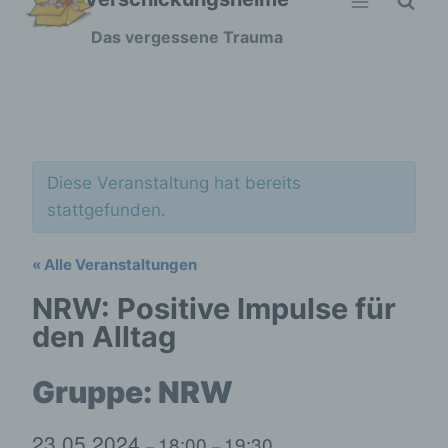
Zum
Das vergessene Trauma
Inhalt
springen
Diese Veranstaltung hat bereits
stattgefunden.
« Alle Veranstaltungen
NRW: Positive Impulse für
den Alltag
23.05.2024
18:00
19:30
–
–