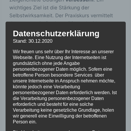
wichtiges Ziel ist die Stärkung der
Selbstwirksamkeit. Der Praxiskurs vermittelt
dazu wertvolle Denkanstöße und wirksame
Interventionen. Er lädt zu einer spannenden
Datenschutzerklärung
Entdeckungsreise ein:
Stand: 30.12.2020
Wir freuen uns sehr über Ihr Interesse an unserer
Meine Stärken:
Stärken entdecken und mit
Webseite. Eine Nutzung der Internetseiten ist
Schwächen umgehen
grundsätzlich ohne jede Angabe
Meine Werte:
Werte erkennen und
personenbezogener Daten möglich. Sofern eine
betroffene Person besondere Services über
werteorientiert im Alltag leben
unsere Internetseite in Anspruch nehmen möchte,
Mehr Verbundenheit:
Beziehungen stärken,
könnte jedoch eine Verarbeitung
Loslassen, positive Kommunikation
personenbezogener Daten erforderlich werden. Ist
die Verarbeitung personenbezogener Daten
Mehr Alltags Glück:
Momente von Glück
erforderlich und besteht für eine solche
erleben, die Kraft der Dankbarkeit
Verarbeitung keine gesetzliche Grundlage, holen
wir generell eine Einwilligung der betroffenen
Person ein.
Input, Übungen und Austausch zu zweit und in
der Gruppe.