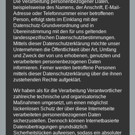
Die Verarbeitung personenbezogener Daten,
beispielsweise des Namens, der Anschrift, E-Mail-
Adresse oder Telefonnummer einer betroffenen
Anmeldung an:
projekt@akv-nrw.de
Person, erfolgt stets im Einklang mit der
Stichwort:
Stefan
Datenschutz-Grundverordnung und in
Übereinstimmung mit den für uns geltenden
landesspezifischen Datenschutzbestimmungen.
Hier die Termine:
Mittels dieser Datenschutzerklärung möchte unser
Unternehmen die Öffentlichkeit über Art, Umfang
23.05.2024
und Zweck der von uns erhobenen, genutzten und
27.06.2024
verarbeiteten personenbezogenen Daten
informieren. Ferner werden betroffene Personen
12.09.2024
mittels dieser Datenschutzerklärung über die ihnen
24.10.2024
zustehenden Rechte aufgeklärt.
21.11.2024
Wir haben als für die Verarbeitung Verantwortlicher
19.12.2024
zahlreiche technische und organisatorische
Maßnahmen umgesetzt, um einen möglichst
lückenlosen Schutz der über diese Internetseite
Start ist jeweils um 18:00 Uhr.
verarbeiteten personenbezogenen Daten
Achtung:nicht jeder Termin ist an einem
sicherzustellen. Dennoch können Internetbasierte
Donnerstag!
Datenübertragungen grundsätzlich
Sicherheitslücken aufweisen, sodass ein absoluter
Tragt euch die Termine am besten gleich in