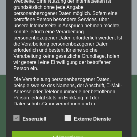
Webseite. Eine Nutzung der Internetseiten ist
grundsätzlich ohne jede Angabe
personenbezogener Daten möglich. Sofern eine
betroffene Person besondere Services über
unsere Internetseite in Anspruch nehmen möchte,
könnte jedoch eine Verarbeitung
personenbezogener Daten erforderlich werden. Ist
die Verarbeitung personenbezogener Daten
erforderlich und besteht für eine solche
Verarbeitung keine gesetzliche Grundlage, holen
wir generell eine Einwilligung der betroffenen
Person ein.
Silke 1971 mit 2 Jahren
Die Verarbeitung personenbezogener Daten,
beispielsweise des Namens, der Anschrift, E-Mail-
KONTAKT
Adresse oder Telefonnummer einer betroffenen
Person, erfolgt stets im Einklang mit der
Aufarbeitung und Erforschung
Datenschutz-Grundverordnung und in
Kinderverschickung e.V.
Übereinstimmung mit den für uns geltenden
landesspezifischen Datenschutzbestimmungen.
Anja Röhl
Essenziell
Externe Dienste
Mittels dieser Datenschutzerklärung möchte unser
Kiehlufer 43
Unternehmen die Öffentlichkeit über Art, Umfang
12059 Berlin
und Zweck der von uns erhobenen, genutzten und