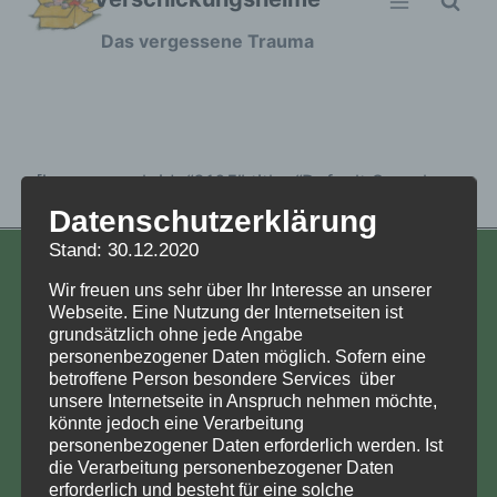
Zum
Das vergessene Trauma
Inhalt
springen
[ivory-search id=“3105″ title=“Default Search
Form“]
Datenschutzerklärung
Stand: 30.12.2020
KONTAKT
Wir freuen uns sehr über Ihr Interesse an unserer
Webseite. Eine Nutzung der Internetseiten ist
Aufarbeitung und Erforschung
grundsätzlich ohne jede Angabe
Kinderverschickung e.V.
personenbezogener Daten möglich. Sofern eine
betroffene Person besondere Services über
Anja Röhl
unsere Internetseite in Anspruch nehmen möchte,
Kiehlufer 43
könnte jedoch eine Verarbeitung
12059 Berlin
personenbezogener Daten erforderlich werden. Ist
die Verarbeitung personenbezogener Daten
info@Verschickungsheime.de
erforderlich und besteht für eine solche