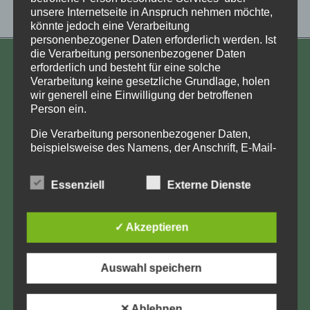
unsere Internetseite in Anspruch nehmen möchte,
könnte jedoch eine Verarbeitung
personenbezogener Daten erforderlich werden. Ist
die Verarbeitung personenbezogener Daten
erforderlich und besteht für eine solche
KONTAKT
Verarbeitung keine gesetzliche Grundlage, holen
wir generell eine Einwilligung der betroffenen
Aufarbeitung und Erforschung
Person ein.
Kinderverschickung e.V.
Anja Röhl
Die Verarbeitung personenbezogener Daten,
beispielsweise des Namens, der Anschrift, E-Mail-
Kiehlufer 43
Adresse oder Telefonnummer einer betroffenen
12059 Berlin
Person, erfolgt stets im Einklang mit der
Essenziell
Externe Dienste
info@Verschickungsheime.de
Datenschutz-Grundverordnung und in
Übereinstimmung mit den für uns geltenden
landesspezifischen Datenschutzbestimmungen.
✓ Akzeptieren
Mittels dieser Datenschutzerklärung möchte unser
Unternehmen die Öffentlichkeit über Art, Umfang
und Zweck der von uns erhobenen, genutzten und
Impressum
Auswahl speichern
verarbeiteten personenbezogenen Daten
Datenschutz
informieren. Ferner werden betroffene Personen
mittels dieser Datenschutzerklärung über die ihnen
✕ Ablehnen