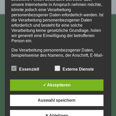
unsere Internetseite in Anspruch nehmen möchte,
könnte jedoch eine Verarbeitung
personenbezogener Daten erforderlich werden. Ist
die Verarbeitung personenbezogener Daten
erforderlich und besteht für eine solche
KONTAKT
Verarbeitung keine gesetzliche Grundlage, holen
wir generell eine Einwilligung der betroffenen
Aufarbeitung und Erforschung
Person ein.
Kinderverschickung e.V.
Anja Röhl
Die Verarbeitung personenbezogener Daten,
beispielsweise des Namens, der Anschrift, E-Mail-
Kiehlufer 43
Adresse oder Telefonnummer einer betroffenen
12059 Berlin
Person, erfolgt stets im Einklang mit der
Essenziell
Externe Dienste
info@Verschickungsheime.de
Datenschutz-Grundverordnung und in
Übereinstimmung mit den für uns geltenden
landesspezifischen Datenschutzbestimmungen.
✓ Akzeptieren
Mittels dieser Datenschutzerklärung möchte unser
Unternehmen die Öffentlichkeit über Art, Umfang
und Zweck der von uns erhobenen, genutzten und
Impressum
Auswahl speichern
verarbeiteten personenbezogenen Daten
Datenschutz
informieren. Ferner werden betroffene Personen
mittels dieser Datenschutzerklärung über die ihnen
✕ Ablehnen