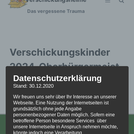
Zum
Das vergessene Trauma
Inhalt
springen
Verschickungskinder
2024_Oberbürgermeist
Datenschutzerklärung
er Letz Rede
Stand: 30.12.2020
Wir freuen uns sehr über Ihr Interesse an unserer
Verschickungskinder 2024_Oberbürgermeister
Webseite. Eine Nutzung der Internetseiten ist
grundsätzlich ohne jede Angabe
Letz Rede
personenbezogener Daten möglich. Sofern eine
betroffene Person besondere Services über
unsere Internetseite in Anspruch nehmen möchte,
KONTAKT
könnte jedoch eine Verarbeitung