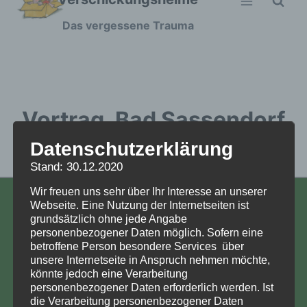
Zum
Das vergessene Trauma
Inhalt
springen
Vortrag_Bad Sassendorf
Datenschutzerklärung
Vortrag_Bad Sassendorf
Stand: 30.12.2020
Wir freuen uns sehr über Ihr Interesse an unserer
Webseite. Eine Nutzung der Internetseiten ist
KONTAKT
grundsätzlich ohne jede Angabe
personenbezogener Daten möglich. Sofern eine
Aufarbeitung und Erforschung
betroffene Person besondere Services über
Kinderverschickung e.V.
unsere Internetseite in Anspruch nehmen möchte,
Anja Röhl
könnte jedoch eine Verarbeitung
personenbezogener Daten erforderlich werden. Ist
Kiehlufer 43
die Verarbeitung personenbezogener Daten