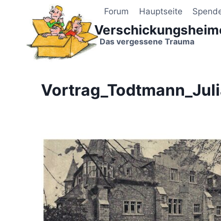
Zum
Forum
Hauptseite
Spend
Inhalt
Verschickungsheim
springen
Das vergessene Trauma
Vortrag_Todtmann_Juli