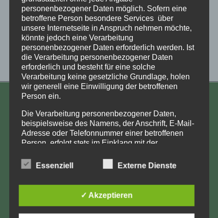
icon_-7bcdf069542bbe
personenbezogener Daten möglich. Sofern eine
betroffene Person besondere Services über
2d1d9ef71cb5865f2137
unsere Internetseite in Anspruch nehmen möchte,
könnte jedoch eine Verarbeitung
personenbezogener Daten erforderlich werden. Ist
c692b2
die Verarbeitung personenbezogener Daten
erforderlich und besteht für eine solche
Verarbeitung keine gesetzliche Grundlage, holen
wir generell eine Einwilligung der betroffenen
Person ein.
KONTAKT
Die Verarbeitung personenbezogener Daten,
Aufarbeitung und Erforschung
beispielsweise des Namens, der Anschrift, E-Mail-
Adresse oder Telefonnummer einer betroffenen
Kinderverschickung e.V.
Person, erfolgt stets im Einklang mit der
Anja Röhl
Datenschutz-Grundverordnung und in
Kiehlufer 43
Übereinstimmung mit den für uns geltenden
Essenziell
Externe Dienste
landesspezifischen Datenschutzbestimmungen.
12059 Berlin
Mittels dieser Datenschutzerklärung möchte unser
info@Verschickungsheime.de
Unternehmen die Öffentlichkeit über Art, Umfang
✓ Akzeptieren
und Zweck der von uns erhobenen, genutzten und
verarbeiteten personenbezogenen Daten