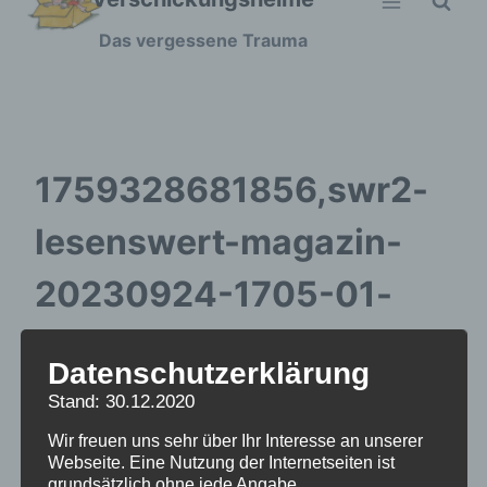
Zum
Das vergessene Trauma
Inhalt
springen
1759328681856,swr2-
lesenswert-magazin-
20230924-1705-01-
walter-moers-die-insel-
Datenschutzerklärung
der-tausend-
Stand: 30.12.2020
leuchttuerme-102~_v-
Wir freuen uns sehr über Ihr Interesse an unserer
Webseite. Eine Nutzung der Internetseiten ist
grundsätzlich ohne jede Angabe