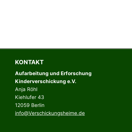
a
y
e
r
KONTAKT
Aufarbeitung und Erforschung
Kinderverschickung e.V.
Anja Röhl
Kiehlufer 43
12059 Berlin
info@Verschickungsheime.de