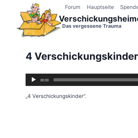
Zum
Forum
Hauptseite
Spend
Inhalt
Verschickungsheim
springen
Das vergessene Trauma
4 Verschickungskinder
A
00:00
u
d
„4 Verschickungskinder“.
i
o
-
P
l