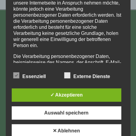
unsere Internetseite in Anspruch nehmen möchte,
könnte jedoch eine Verarbeitung
personenbezogener Daten erforderlich werden. Ist
die Verarbeitung personenbezogener Daten
KONTAKT
erforderlich und besteht für eine solche
Verarbeitung keine gesetzliche Grundlage, holen
Aufarbeitung und Erforschung
wir generell eine Einwilligung der betroffenen
Kinderverschickung e.V.
Person ein.
Anja Röhl
Die Verarbeitung personenbezogener Daten,
Kiehlufer 43
beispielsweise des Namens, der Anschrift, E-Mail-
12059 Berlin
Adresse oder Telefonnummer einer betroffenen
Person, erfolgt stets im Einklang mit der
info@Verschickungsheime.de
Essenziell
Externe Dienste
Datenschutz-Grundverordnung und in
Übereinstimmung mit den für uns geltenden
landesspezifischen Datenschutzbestimmungen.
✓ Akzeptieren
Mittels dieser Datenschutzerklärung möchte unser
Unternehmen die Öffentlichkeit über Art, Umfang
Impressum
und Zweck der von uns erhobenen, genutzten und
Auswahl speichern
verarbeiteten personenbezogenen Daten
Datenschutz
informieren. Ferner werden betroffene Personen
mittels dieser Datenschutzerklärung über die ihnen
LK-Login
✕ Ablehnen
zustehenden Rechte aufgeklärt.