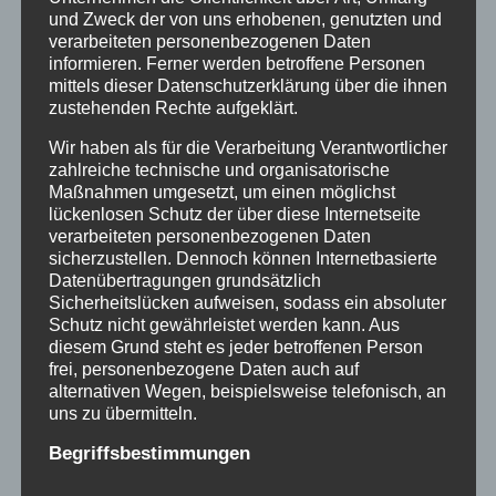
und Zweck der von uns erhobenen, genutzten und
verarbeiteten personenbezogenen Daten
Treffen an der Gedenkstele in Bad
informieren. Ferner werden betroffene Personen
mittels dieser Datenschutzerklärung über die ihnen
Salzdetfurth – zweijähriges
zustehenden Rechte aufgeklärt.
Gedenken an Todesfälle in der
Wir haben als für die Verarbeitung Verantwortlicher
Verschickung, am 11.4.26
zahlreiche technische und organisatorische
Maßnahmen umgesetzt, um einen möglichst
lückenlosen Schutz der über diese Internetseite
verarbeiteten personenbezogenen Daten
sicherzustellen. Dennoch können Internetbasierte
Datenübertragungen grundsätzlich
Sicherheitslücken aufweisen, sodass ein absoluter
Schutz nicht gewährleistet werden kann. Aus
diesem Grund steht es jeder betroffenen Person
frei, personenbezogene Daten auch auf
alternativen Wegen, beispielsweise telefonisch, an
uns zu übermitteln.
Begriffsbestimmungen