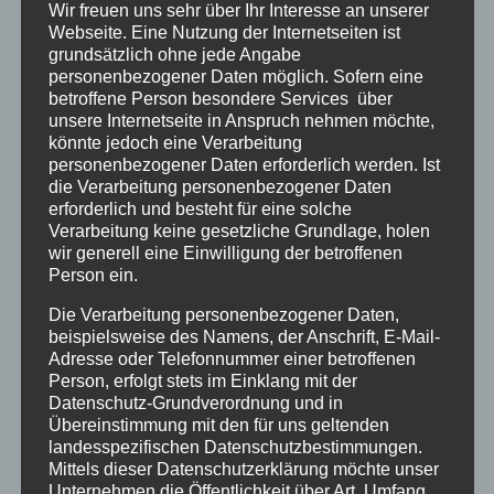
Wir freuen uns sehr über Ihr Interesse an unserer
Webseite. Eine Nutzung der Internetseiten ist
Silke 2 Jahre (Seehospiz Norderney
grundsätzlich ohne jede Angabe
personenbezogener Daten möglich. Sofern eine
– 1971/73/76)
betroffene Person besondere Services über
unsere Internetseite in Anspruch nehmen möchte,
Silke P. Erschütterndes Zeitzeugnis aus dem
könnte jedoch eine Verarbeitung
personenbezogener Daten erforderlich werden. Ist
Seehospiz Norderney, noch 1971 bis 1976 eine
die Verarbeitung personenbezogener Daten
einzige Hölle
erforderlich und besteht für eine solche
Verarbeitung keine gesetzliche Grundlage, holen
wir generell eine Einwilligung der betroffenen
Person ein.
Die Verarbeitung personenbezogener Daten,
beispielsweise des Namens, der Anschrift, E-Mail-
Adresse oder Telefonnummer einer betroffenen
Person, erfolgt stets im Einklang mit der
Datenschutz-Grundverordnung und in
Übereinstimmung mit den für uns geltenden
landesspezifischen Datenschutzbestimmungen.
Mittels dieser Datenschutzerklärung möchte unser
Unternehmen die Öffentlichkeit über Art, Umfang