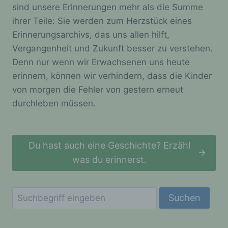
sind unsere Erinnerungen mehr als die Summe
werden können. Registrierten Personen steht die
Möglichkeit frei, die bei der Registrierung
ihrer Teile: Sie werden zum Herzstück eines
angegebenen personenbezogenen Daten
Erinnerungsarchivs, das uns allen hilft,
jederzeit abzuändern oder vollständig aus dem
Vergangenheit und Zukunft besser zu verstehen.
Datenbestand des für die Verarbeitung
Verantwortlichen löschen zu lassen.
Denn nur wenn wir Erwachsenen uns heute
erinnern, können wir verhindern, dass die Kinder
Der für die Verarbeitung Verantwortliche erteilt
jeder betroffenen Person jederzeit auf Anfrage
von morgen die Fehler von gestern erneut
Auskunft darüber, welche personenbezogenen
durchleben müssen.
Daten über die betroffene Person gespeichert sind.
Ferner berichtigt oder löscht der für die
Verarbeitung Verantwortliche personenbezogene
Daten auf Wunsch oder Hinweis der betroffenen
Du hast auch eine Geschichte? Erzähl
Person, soweit dem keine gesetzlichen
Aufbewahrungspflichten entgegenstehen. Die
was du erinnerst.
Gesamtheit der Mitarbeiter des für die Verarbeitung
Verantwortlichen stehen der betroffenen Person in
diesem Zusammenhang als Ansprechpartner zur
Suchen
Verfügung.
Kontaktmöglichkeit über die Internetseite