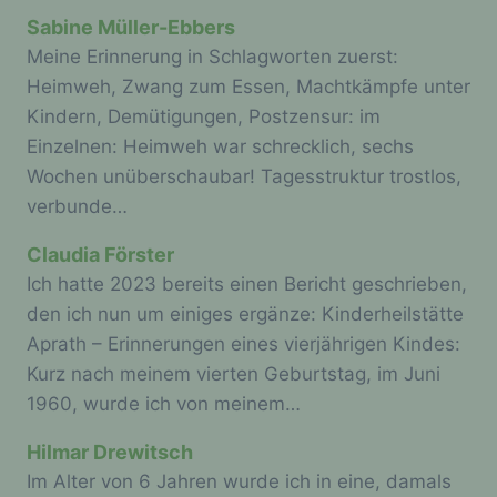
Sabine Müller-Ebbers
Die Internetseite enthält aufgrund von
gesetzlichen Vorschriften Angaben, die eine
Meine Erinnerung in Schlagworten zuerst:
schnelle elektronische Kontaktaufnahme zu
Heimweh, Zwang zum Essen, Machtkämpfe unter
unserem Unternehmen sowie eine unmittelbare
Kindern, Demütigungen, Postzensur: im
Kommunikation mit uns ermöglichen, was
ebenfalls eine allgemeine Adresse der
Einzelnen: Heimweh war schrecklich, sechs
sogenannten elektronischen Post (E-Mail-
Wochen unüberschaubar! Tagesstruktur trostlos,
Adresse) umfasst. Sofern eine betroffene
verbunde…
Person per E-Mail oder über ein
Kontaktformular den Kontakt mit dem für die
Claudia Förster
Verarbeitung Verantwortlichen aufnimmt,
werden die von der betroffenen Person
Ich hatte 2023 bereits einen Bericht geschrieben,
übermittelten personenbezogenen Daten
den ich nun um einiges ergänze: Kinderheilstätte
automatisch gespeichert. Solche auf freiwilliger
Aprath – Erinnerungen eines vierjährigen Kindes:
Basis von einer betroffenen Person an den für
die Verarbeitung Verantwortlichen übermittelten
Kurz nach meinem vierten Geburtstag, im Juni
personenbezogenen Daten werden für Zwecke
1960, wurde ich von meinem…
der Bearbeitung oder der Kontaktaufnahme zur
betroffenen Person gespeichert. Es erfolgt
Hilmar Drewitsch
keine Weitergabe dieser personenbezogenen
Daten an Dritte.
Im Alter von 6 Jahren wurde ich in eine, damals