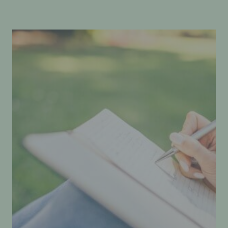
auf der Internetseite des für die Verarbeitung
Verantwortlichen unter Angabe von
personenbezogenen Daten zu registrieren.
Welche personenbezogenen Daten dabei an den
für die Verarbeitung Verantwortlichen übermittelt
werden, ergibt sich aus der jeweiligen
Eingabemaske, die für die Registrierung
verwendet wird. Die von der betroffenen Person
eingegebenen personenbezogenen Daten
werden ausschließlich für die interne
Verwendung bei dem für die Verarbeitung
Verantwortlichen und für eigene Zwecke
erhoben und gespeichert. Der für die
Verarbeitung Verantwortliche kann die
Weitergabe an einen oder mehrere
Auftragsverarbeiter, beispielsweise einen
Paketdienstleister, veranlassen, der die
personenbezogenen Daten ebenfalls
ausschließlich für eine interne Verwendung, die
dem für die Verarbeitung Verantwortlichen
zuzurechnen ist, nutzt.