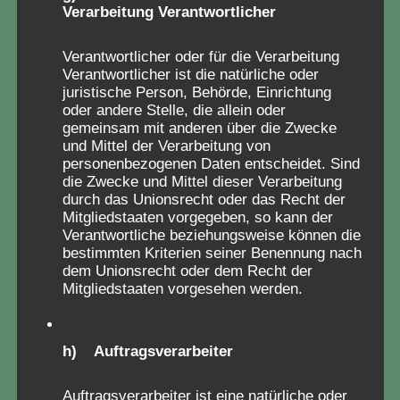
Verarbeitung Verantwortlicher
Seit 2019 engagieren wir uns ehrenamtlich für
die Aufarbeitung eines lange verdrängten
Verantwortlicher oder für die Verarbeitung
Kapitels der deutschen Nachkriegsgeschichte:
Verantwortlicher ist die natürliche oder
juristische Person, Behörde, Einrichtung
der Kinderverschickung.
oder andere Stelle, die allein oder
Über 15.000 Fragebögen von Betroffenen haben
gemeinsam mit anderen über die Zwecke
und Mittel der Verarbeitung von
wir bislang gesammelt – sie bilden den bislang
personenbezogenen Daten entscheidet. Sind
umfassendsten Datenschatz zu diesem
die Zwecke und Mittel dieser Verarbeitung
vergessenen Kapitel systematischer
durch das Unionsrecht oder das Recht der
Mitgliedstaaten vorgegeben, so kann der
Kindesmisshandlungen.
Verantwortliche beziehungsweise können die
In vielen der Berichte treten Erziehungsmuster
bestimmten Kriterien seiner Benennung nach
und Strukturen zutage, die tief in die autoritären
dem Unionsrecht oder dem Recht der
Mitgliedstaaten vorgesehen werden.
Traditionen der Vorkriegs- und NS-Zeit
zurückreichen.
Unser Ziel ist die lückenlose Aufklärung und die
h) Auftragsverarbeiter
gesellschaftliche Anerkennung des Leids, das
Millionen Kinder in den sogenannten
Auftragsverarbeiter ist eine natürliche oder