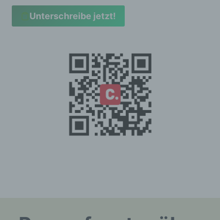
Anja Röhl (Vorsitzende)
Unterschreibe jetzt!
Kiehlufer 43
12059 Berlin
Deutschland
0176-24324947
E-Mail: info@verschickungsheime.de
Cookies / SessionStorage / LocalStorage
Die Internetseiten verwenden teilweise so
genannte Cookies, LocalStorage und
SessionStorage. Dies dient dazu, unser
Angebot nutzerfreundlicher, effektiver und
sicherer zu machen. Local Storage und
SessionStorage ist eine Technologie, mit
welcher ihr Browser Daten auf Ihrem Computer
oder mobilen Gerät abspeichert. Cookies sind
Textdateien, welche über einen Internetbrowser