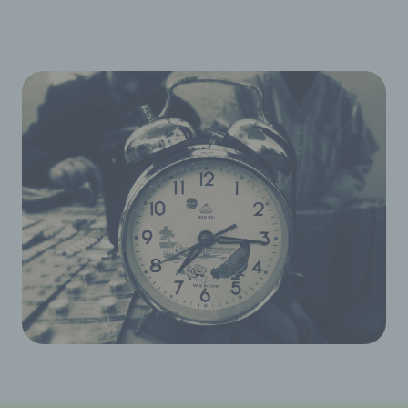
unserer Internetseite sowie die Werbung für diese
zu optimieren, (3) die dauerhafte
Funktionsfähigkeit unserer
informationstechnologischen Systeme und der
Technik unserer Internetseite zu gewährleisten
sowie (4) um Strafverfolgungsbehörden im Falle
eines Cyberangriffes die zur Strafverfolgung
notwendigen Informationen bereitzustellen. Diese
anonym erhobenen Daten und Informationen
werden durch uns daher einerseits statistisch und
ferner mit dem Ziel ausgewertet, den Datenschutz
und die Datensicherheit in unserem Unternehmen
zu erhöhen, um letztlich ein optimales
Schutzniveau für die von uns verarbeiteten
personenbezogenen Daten sicherzustellen. Die
anonymen Daten der Server-Logfiles werden
getrennt von allen durch eine betroffene Person
angegebenen personenbezogenen Daten
gespeichert.
Registrierung auf unserer Internetseite
Die betroffene Person hat die Möglichkeit, sich