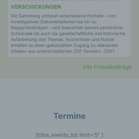
Browsertypen und Versionen, (2) das vom
VERSCHICKUNGEN
zugreifenden System verwendete
Die Sammlung umfasst verschiedene Formate – von
Betriebssystem, (3) die Internetseite, von
investigativen Dokumentationen bis hin zu
welcher ein zugreifendes System auf unsere
Magazinbeiträgen – und beleuchtet sowohl persönliche
Internetseite gelangt (sogenannte Referrer), (4)
Schicksale als auch die gesellschaftliche und historische
die Unterwebseiten, welche über ein
Aufarbeitung des Themas. Nutzerinnen und Nutzer
zugreifendes System auf unserer Internetseite
erhalten so einen gebündelten Zugang zu relevanten
angesteuert werden, (5) das Datum und die
Inhalten aus unterschiedlichen ZDF-Sendern. (ZDF)
Uhrzeit eines Zugriffs auf die Internetseite, (6)
eine Internet-Protokoll-Adresse (IP-Adresse),
(7) der Internet-Service-Provider des
Alle Pressebeiträge
zugreifenden Systems und (8) sonstige ähnliche
Daten und Informationen, die der
Gefahrenabwehr im Falle von Angriffen auf
unsere informationstechnologischen Systeme
dienen.
Bei der Nutzung dieser allgemeinen Daten und
Termine
Informationen ziehen wird keine Rückschlüsse auf
die betroffene Person. Diese Informationen werden
vielmehr benötigt, um (1) die Inhalte unserer
Internetseite korrekt auszuliefern, (2) die Inhalte
[tribe_events_list limit=“5″ ]