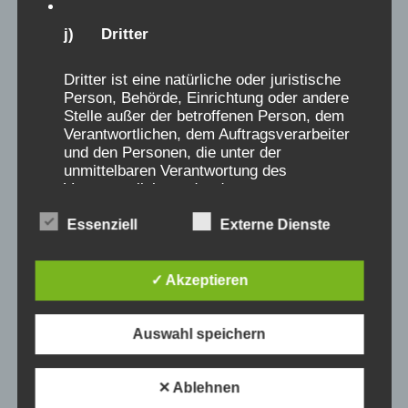
j) Dritter
Dritter ist eine natürliche oder juristische
Person, Behörde, Einrichtung oder andere
Stelle außer der betroffenen Person, dem
Verantwortlichen, dem Auftragsverarbeiter
und den Personen, die unter der
unmittelbaren Verantwortung des
Verantwortlichen oder des
Auftragsverarbeiters befugt sind, die
Essenziell
Externe Dienste
personenbezogenen Daten zu verarbeiten.
✓ Akzeptieren
k) Einwilligung
Auswahl speichern
Einwilligung ist jede von der betroffenen
Person freiwillig für den bestimmten Fall in
informierter Weise und unmissverständlich
✕ Ablehnen
abgegebene Willensbekundung in Form einer
Erklärung oder einer sonstigen eindeutigen