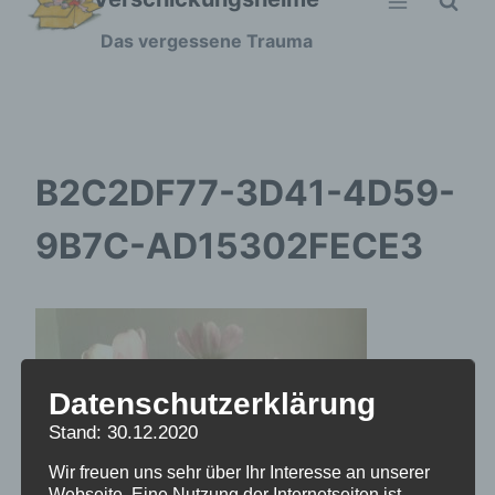
Zum
Das vergessene Trauma
Inhalt
springen
B2C2DF77-3D41-4D59-
9B7C-AD15302FECE3
Datenschutzerklärung
Stand: 30.12.2020
Wir freuen uns sehr über Ihr Interesse an unserer
Webseite. Eine Nutzung der Internetseiten ist