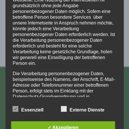
grundsätzlich ohne jede Angabe
personenbezogener Daten möglich. Sofern eine
betroffene Person besondere Services über
unsere Internetseite in Anspruch nehmen möchte,
könnte jedoch eine Verarbeitung
personenbezogener Daten erforderlich werden. Ist
die Verarbeitung personenbezogener Daten
erforderlich und besteht für eine solche
Verarbeitung keine gesetzliche Grundlage, holen
wir generell eine Einwilligung der betroffenen
Person ein.
Die Verarbeitung personenbezogener Daten,
KONTAKT
beispielsweise des Namens, der Anschrift, E-Mail-
Adresse oder Telefonnummer einer betroffenen
Aufarbeitung und Erforschung
Person, erfolgt stets im Einklang mit der
Datenschutz-Grundverordnung und in
Kinderverschickung e.V.
Übereinstimmung mit den für uns geltenden
Anja Röhl
landesspezifischen Datenschutzbestimmungen.
Essenziell
Externe Dienste
Mittels dieser Datenschutzerklärung möchte unser
Kiehlufer 43
Unternehmen die Öffentlichkeit über Art, Umfang
12059 Berlin
und Zweck der von uns erhobenen, genutzten und
✓ Akzeptieren