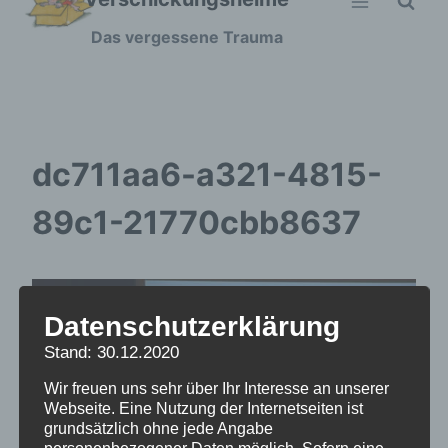
Zum
Das vergessene Trauma
Inhalt
springen
dc711aa6-a321-4815-
89c1-21770cbb8637
Datenschutzerklärung
Stand: 30.12.2020
Wir freuen uns sehr über Ihr Interesse an unserer
Webseite. Eine Nutzung der Internetseiten ist
grundsätzlich ohne jede Angabe
personenbezogener Daten möglich. Sofern eine