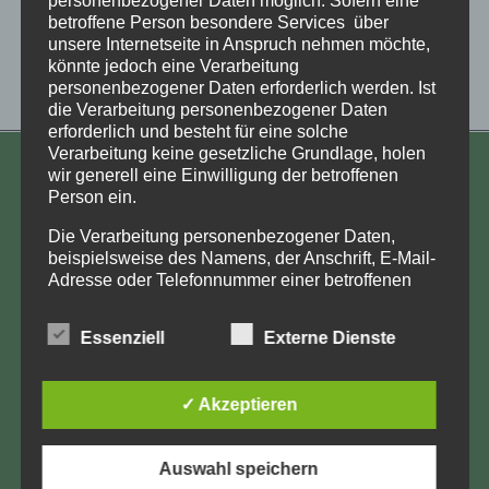
betroffene Person besondere Services über
unsere Internetseite in Anspruch nehmen möchte,
könnte jedoch eine Verarbeitung
personenbezogener Daten erforderlich werden. Ist
die Verarbeitung personenbezogener Daten
erforderlich und besteht für eine solche
Verarbeitung keine gesetzliche Grundlage, holen
wir generell eine Einwilligung der betroffenen
KONTAKT
Person ein.
Aufarbeitung und Erforschung
Die Verarbeitung personenbezogener Daten,
Kinderverschickung e.V.
beispielsweise des Namens, der Anschrift, E-Mail-
Adresse oder Telefonnummer einer betroffenen
Anja Röhl
Person, erfolgt stets im Einklang mit der
Kiehlufer 43
Datenschutz-Grundverordnung und in
Essenziell
Externe Dienste
12059 Berlin
Übereinstimmung mit den für uns geltenden
landesspezifischen Datenschutzbestimmungen.
info@Verschickungsheime.de
Mittels dieser Datenschutzerklärung möchte unser
✓ Akzeptieren
Unternehmen die Öffentlichkeit über Art, Umfang
und Zweck der von uns erhobenen, genutzten und
verarbeiteten personenbezogenen Daten
Auswahl speichern
informieren. Ferner werden betroffene Personen
Impressum