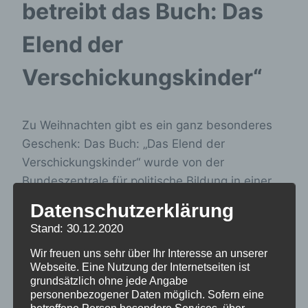
betreibt das Buch: Das
Elend der
Verschickungskinder“
Zu Weihnachten gibt es ein ganz besonderes
Geschenk: Das Buch: „Das Elend der
Verschickungskinder“ wurde von der
Bundeszentrale für politische Bildung in einer
begrenzten Auflage nachgedruckt und kann
Datenschutzerklärung
jetzt für 4,50.-Euro von jedem zu einem
Stand: 30.12.2020
erschwinglichen Preis erworben werden, danke
Wir freuen uns sehr über Ihr Interesse an unserer
an die Bundeszentrale für politische Bildung für
Webseite. Eine Nutzung der Internetseiten ist
diese Anerkennung unseres Themas, hier
grundsätzlich ohne jede Angabe
gehts zum
Download
personenbezogener Daten möglich. Sofern eine
betroffene Person besondere Services über