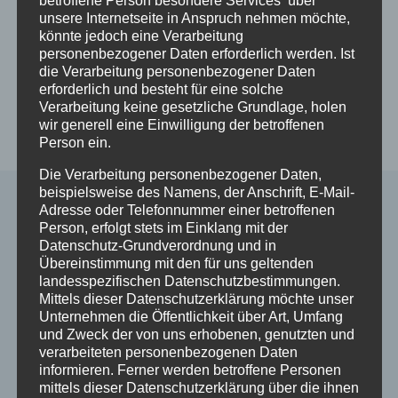
unsere Internetseite in Anspruch nehmen möchte,
könnte jedoch eine Verarbeitung
Beitragsnavigation
ZURÜCK
WEITER
personenbezogener Daten erforderlich werden. Ist
die Verarbeitung personenbezogener Daten
Schöne Weihnachten
Facebook
erforderlich und besteht für eine solche
und einen guten
Verarbeitung keine gesetzliche Grundlage, holen
Rutsch ins neue Jahr
wir generell eine Einwilligung der betroffenen
Person ein.
Die Verarbeitung personenbezogener Daten,
beispielsweise des Namens, der Anschrift, E-Mail-
Adresse oder Telefonnummer einer betroffenen
Person, erfolgt stets im Einklang mit der
Ähnliche Beiträge
Datenschutz-Grundverordnung und in
Übereinstimmung mit den für uns geltenden
landesspezifischen Datenschutzbestimmungen.
Mittels dieser Datenschutzerklärung möchte unser
Unternehmen die Öffentlichkeit über Art, Umfang
und Zweck der von uns erhobenen, genutzten und
verarbeiteten personenbezogenen Daten
informieren. Ferner werden betroffene Personen
mittels dieser Datenschutzerklärung über die ihnen