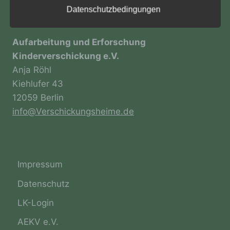
verwendet wurden. Unsere
Datenschutzbedingungen
Datenschutzerklärung soll sowohl für die
Öffentlichkeit als auch für unsere Kunden und
KONTAKT
Geschäftspartner einfach lesbar und
verständlich sein. Um dies zu gewährleisten,
Aufarbeitung und Erforschung
möchten wir vorab die verwendeten
Kinderverschickung e.V.
Begrifflichkeiten erläutern.
Anja Röhl
Wir verwenden in dieser Datenschutzerklärung
Kiehlufer 43
unter anderem die folgenden Begriffe:
12059 Berlin
info@Verschickungsheime.de
a) personenbezogene Daten
Personenbezogene Daten sind alle
Impressum
Informationen, die sich auf eine identifizierte
oder identifizierbare natürliche Person (im
Datenschutz
Folgenden „betroffene Person") beziehen.
Als identifizierbar wird eine natürliche
LK-Login
Person angesehen, die direkt oder indirekt,
AEKV e.V.
insbesondere mittels Zuordnung zu einer