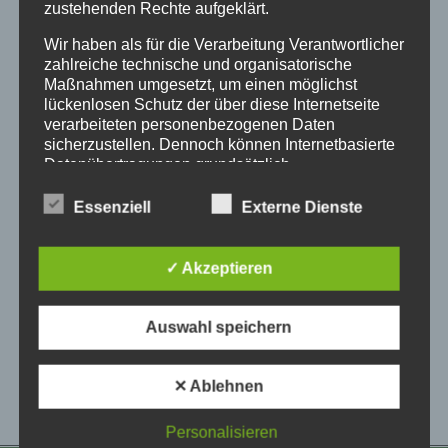
zustehenden Rechte aufgeklärt.
Wir haben als für die Verarbeitung Verantwortlicher
zahlreiche technische und organisatorische
Maßnahmen umgesetzt, um einen möglichst
lückenlosen Schutz der über diese Internetseite
verarbeiteten personenbezogenen Daten
sicherzustellen. Dennoch können Internetbasierte
Datenübertragungen grundsätzlich
Berliner Abendschau zu
Sicherheitslücken aufweisen, sodass ein absoluter
Verschickungsheimen
Schutz nicht gewährleistet werden kann. Aus
Essenziell
Externe Dienste
diesem Grund steht es jeder betroffenen Person
frei, personenbezogene Daten auch auf
Von
Redaktion
26.04.2023
alternativen Wegen, beispielsweise telefonisch, an
✓ Akzeptieren
uns zu übermitteln.
Begriffsbestimmungen
Auswahl speichern
Die Datenschutzerklärung beruht auf den
✕ Ablehnen
Begrifflichkeiten, die durch den Europäischen
Richtlinien- und Verordnungsgeber beim Erlass
der Datenschutz-Grundverordnung (DS-GVO)
Personalisieren