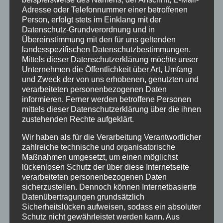
Adresse oder Telefonnummer einer betroffenen
Person, erfolgt stets im Einklang mit der
Datenschutz-Grundverordnung und in
Übereinstimmung mit den für uns geltenden
landesspezifischen Datenschutzbestimmungen.
Mittels dieser Datenschutzerklärung möchte unser
Unternehmen die Öffentlichkeit über Art, Umfang
und Zweck der von uns erhobenen, genutzten und
verarbeiteten personenbezogenen Daten
informieren. Ferner werden betroffene Personen
mittels dieser Datenschutzerklärung über die ihnen
Sylter Erklärung der
zustehenden Rechte aufgeklärt.
Verschickungskinder –
Wir haben als für die Verarbeitung Verantwortlicher
zahlreiche technische und organisatorische
2019
Maßnahmen umgesetzt, um einen möglichst
lückenlosen Schutz der über diese Internetseite
verarbeiteten personenbezogenen Daten
Erklärung auf dem Sylter Kongress der
sicherzustellen. Dennoch können Internetbasierte
Verschickungskinder 2019 über ihre
Datenübertragungen grundsätzlich
Sicherheitslücken aufweisen, sodass ein absoluter
Wünsche Politiker und ehemalige
Schutz nicht gewährleistet werden kann. Aus
Trägerinstitutionen.