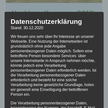
Nachlese Kongress 2019:
„Das Elend der
Datenschutzerklärung
Stand: 30.12.2020
Verschickungskinder“ in
Wir freuen uns sehr über Ihr Interesse an unserer
Westerland Sylt
Webseite. Eine Nutzung der Internetseiten ist
grundsätzlich ohne jede Angabe
Nachlese des ersten Fachkongresses
personenbezogener Daten möglich. Sofern eine
betroffene Person besondere Services über
(2019) zum Thema: „Das Elend der
unsere Internetseite in Anspruch nehmen möchte,
Verschickungskinder“ in Westerland auf
könnte jedoch eine Verarbeitung
Sylt
personenbezogener Daten erforderlich werden. Ist
die Verarbeitung personenbezogener Daten
erforderlich und besteht für eine solche
Verarbeitung keine gesetzliche Grundlage, holen
wir generell eine Einwilligung der betroffenen
Person ein.
Die Verarbeitung personenbezogener Daten,
beispielsweise des Namens, der Anschrift, E-Mail-