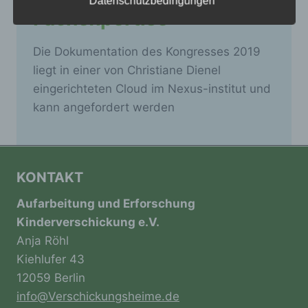
Datenschutzbedingungen
Fachexpertise
a) personenbezogene Daten
Die Dokumentation des Kongresses 2019
Personenbezogene Daten sind alle
liegt in einer von Christiane Dienel
Informationen, die sich auf eine identifizierte
eingerichteten Cloud im Nexus-institut und
oder identifizierbare natürliche Person (im
kann angefordert werden
Folgenden „betroffene Person") beziehen.
Als identifizierbar wird eine natürliche
Person angesehen, die direkt oder indirekt,
insbesondere mittels Zuordnung zu einer
Kennung wie einem Namen, zu einer
KONTAKT
Kennnummer, zu Standortdaten, zu einer
Online-Kennung oder zu einem oder
Aufarbeitung und Erforschung
mehreren besonderen Merkmalen, die
Ausdruck der physischen, physiologischen,
Kinderverschickung e.V.
genetischen, psychischen, wirtschaftlichen,
Anja Röhl
kulturellen oder sozialen Identität dieser
Kiehlufer 43
natürlichen Person sind, identifiziert werden
kann.
12059 Berlin
info@Verschickungsheime.de