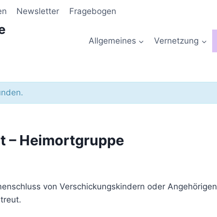
en
Newsletter
Fragebogen
e
Allgemeines
Vernetzung
unden.
lt – Heimortgruppe
enschluss von Verschickungskindern oder Angehörigen, d
treut.