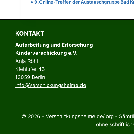
«
9. Online-Treffen der Austauschgruppe Bad 
Veranstaltung-
Navigation
KONTAKT
Aufarbeitung und Erforschung
Kinderverschickung e.V.
Anja Röhl
Kiehlufer 43
12059 Berlin
info@Verschickungsheime.de
© 2026 - Verschickungsheime.de/.org - Sämtlic
ohne schriftlic