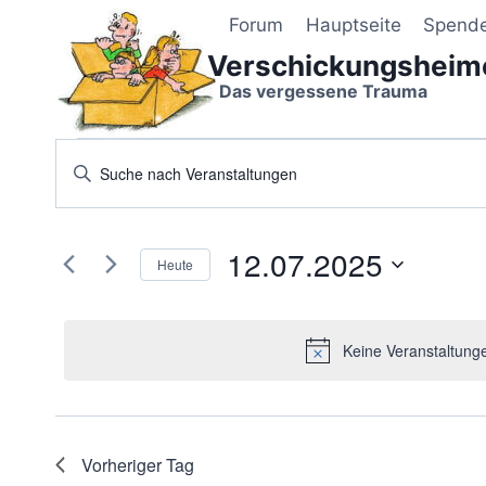
Zum
Forum
Hauptseite
Spend
Inhalt
Verschickungsheim
springen
Das vergessene Trauma
Veranstaltungen
Veranstaltungen
Bitte
Schlüsselwort
Suche
für
eingeben.
und
12.07.2025
Suche
12.07.2025
Heute
nach
Ansichten,
Datum
Veranstaltungen
wählen.
Navigation
Schlüsselwort.
Keine Veranstaltung
Vorheriger Tag