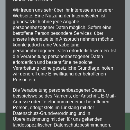
Wir freuen uns sehr über Ihr Interesse an unserer
Webseite. Eine Nutzung der Internetseiten ist
grundsätzlich ohne jede Angabe
personenbezogener Daten möglich. Sofern eine
betroffene Person besondere Services über
unsere Internetseite in Anspruch nehmen möchte,
28.09.2025 - 15:30
-
16:30
könnte jedoch eine Verarbeitung
NRW: Bewegte Meditation – Workshop mit
personenbezogener Daten erforderlich werden. Ist
Frauke Kretzer
die Verarbeitung personenbezogener Daten
erforderlich und besteht für eine solche
Verarbeitung keine gesetzliche Grundlage, holen
wir generell eine Einwilligung der betroffenen
Vorheriger Tag
Nächster Tag
Person ein.
Die Verarbeitung personenbezogener Daten,
beispielsweise des Namens, der Anschrift, E-Mail-
Kalender abonnieren
Adresse oder Telefonnummer einer betroffenen
Person, erfolgt stets im Einklang mit der
Datenschutz-Grundverordnung und in
Übereinstimmung mit den für uns geltenden
landesspezifischen Datenschutzbestimmungen.
KONTAKT