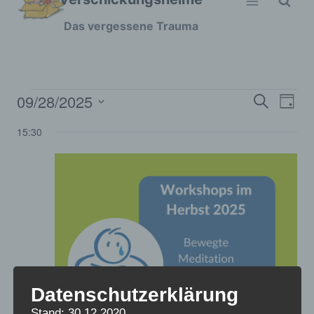
Zum
Das vergessene Trauma
Inhalt
springen
09/28/2025
Veranstaltungen
Ver
Verans
Suche
Tag
Datum
Ans
Suche
15:30
für
wählen.
Nav
und
28.09.2025
Ansich
Naviga
Datenschutzerklärung
Stand: 30.12.2020