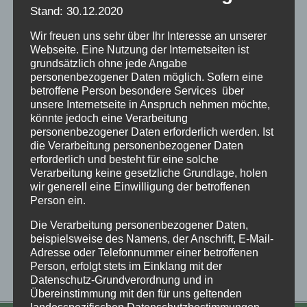
Stand: 30.12.2020
Wir freuen uns sehr über Ihr Interesse an unserer
Webseite. Eine Nutzung der Internetseiten ist
grundsätzlich ohne jede Angabe
personenbezogener Daten möglich. Sofern eine
betroffene Person besondere Services über
unsere Internetseite in Anspruch nehmen möchte,
könnte jedoch eine Verarbeitung
personenbezogener Daten erforderlich werden. Ist
23. Februar - 17:00
-
19:00
Schleswig-Holstein: Treffen
die Verarbeitung personenbezogener Daten
erforderlich und besteht für eine solche
Selbsthilfegruppe Kiel
Verarbeitung keine gesetzliche Grundlage, holen
wir generell eine Einwilligung der betroffenen
Person ein.
Vorheriger Tag
Nächster Tag
Die Verarbeitung personenbezogener Daten,
beispielsweise des Namens, der Anschrift, E-Mail-
Adresse oder Telefonnummer einer betroffenen
Kalender abonnieren
Person, erfolgt stets im Einklang mit der
Datenschutz-Grundverordnung und in
Übereinstimmung mit den für uns geltenden
landesspezifischen Datenschutzbestimmungen.