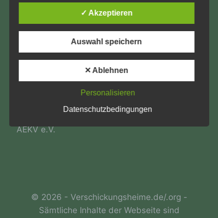
und Zweck der von uns erhobenen, genutzten und
12059 Berlin
verarbeiteten personenbezogenen Daten
✓ Akzeptieren
informieren. Ferner werden betroffene Personen
info@Verschickungsheime.de
mittels dieser Datenschutzerklärung über die ihnen
zustehenden Rechte aufgeklärt.
Auswahl speichern
Wir haben als für die Verarbeitung Verantwortlicher
zahlreiche technische und organisatorische
✕ Ablehnen
Impressum
Maßnahmen umgesetzt, um einen möglichst
lückenlosen Schutz der über diese Internetseite
Datenschutz
Personalisieren
verarbeiteten personenbezogenen Daten
sicherzustellen. Dennoch können Internetbasierte
Datenschutzbedingungen
LK-Login
Datenübertragungen grundsätzlich
Sicherheitslücken aufweisen, sodass ein absoluter
AEKV e.V.
Schutz nicht gewährleistet werden kann. Aus
diesem Grund steht es jeder betroffenen Person
frei, personenbezogene Daten auch auf
alternativen Wegen, beispielsweise telefonisch, an
uns zu übermitteln.
Begriffsbestimmungen
© 2026 - Verschickungsheime.de/.org -
Sämtliche Inhalte der Webseite sind
Die Datenschutzerklärung beruht auf den