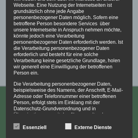
Webseite. Eine Nutzung der Internetseiten ist
grundsätzlich ohne jede Angabe
Kalender abonnieren
personenbezogener Daten möglich. Sofern eine
betroffene Person besondere Services über
unsere Internetseite in Anspruch nehmen möchte,
könnte jedoch eine Verarbeitung
personenbezogener Daten erforderlich werden. Ist
die Verarbeitung personenbezogener Daten
erforderlich und besteht für eine solche
Verarbeitung keine gesetzliche Grundlage, holen
wir generell eine Einwilligung der betroffenen
Person ein.
Die Verarbeitung personenbezogener Daten,
beispielsweise des Namens, der Anschrift, E-Mail-
Adresse oder Telefonnummer einer betroffenen
KONTAKT
Person, erfolgt stets im Einklang mit der
Datenschutz-Grundverordnung und in
Aufarbeitung und Erforschung
Übereinstimmung mit den für uns geltenden
Kinderverschickung e.V.
landesspezifischen Datenschutzbestimmungen.
Mittels dieser Datenschutzerklärung möchte unser
Essenziell
Externe Dienste
Anja Röhl
Unternehmen die Öffentlichkeit über Art, Umfang
Kiehlufer 43