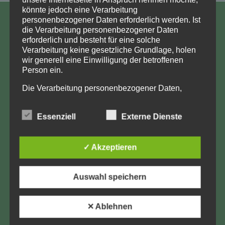
könnte jedoch eine Verarbeitung
personenbezogener Daten erforderlich werden. Ist
KONTAKT
die Verarbeitung personenbezogener Daten
erforderlich und besteht für eine solche
Aufarbeitung und Erforschung
Verarbeitung keine gesetzliche Grundlage, holen
Kinderverschickung e.V.
wir generell eine Einwilligung der betroffenen
Person ein.
Anja Röhl
Kiehlufer 43
Die Verarbeitung personenbezogener Daten,
12059 Berlin
beispielsweise des Namens, der Anschrift, E-Mail-
Adresse oder Telefonnummer einer betroffenen
info@Verschickungsheime.de
Essenziell
Externe Dienste
Person, erfolgt stets im Einklang mit der
Datenschutz-Grundverordnung und in
Übereinstimmung mit den für uns geltenden
✓ Akzeptieren
landesspezifischen Datenschutzbestimmungen.
Mittels dieser Datenschutzerklärung möchte unser
Impressum
Unternehmen die Öffentlichkeit über Art, Umfang
Auswahl speichern
und Zweck der von uns erhobenen, genutzten und
Datenschutz
verarbeiteten personenbezogenen Daten
informieren. Ferner werden betroffene Personen
LK-Login
✕ Ablehnen
mittels dieser Datenschutzerklärung über die ihnen
AEKV e.V.
zustehenden Rechte aufgeklärt.