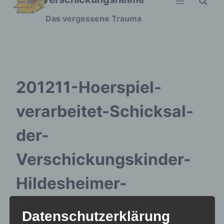
Zum
Das vergessene Trauma
Inhalt
springen
201211-Hoerspiel-
verarbeitet-Schicksal-
der-
Verschickungskinder-
Hildesheimer-
Allgemeine-Zeitung.pdf
Datenschutzerklärung