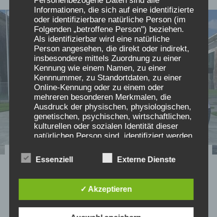
Personenbezogene Daten sind alle
Informationen, die sich auf eine identifizierte
oder identifizierbare natürliche Person (im
Folgenden „betroffene Person") beziehen.
Als identifizierbar wird eine natürliche
Person angesehen, die direkt oder indirekt,
insbesondere mittels Zuordnung zu einer
Kennung wie einem Namen, zu einer
Kennnummer, zu Standortdaten, zu einer
Online-Kennung oder zu einem oder
mehreren besonderen Merkmalen, die
Ausdruck der physischen, physiologischen,
genetischen, psychischen, wirtschaftlichen,
kulturellen oder sozialen Identität dieser
natürlichen Person sind, identifiziert werden
kann.
Schreibt Briefe an Politiker
Essenziell
Externe Dienste
und sendet uns die
b) betroffene Person
✓ Akzeptieren
Antworten, danke!
Betroffene Person ist jede identifizierte oder
identifizierbare natürliche Person, deren