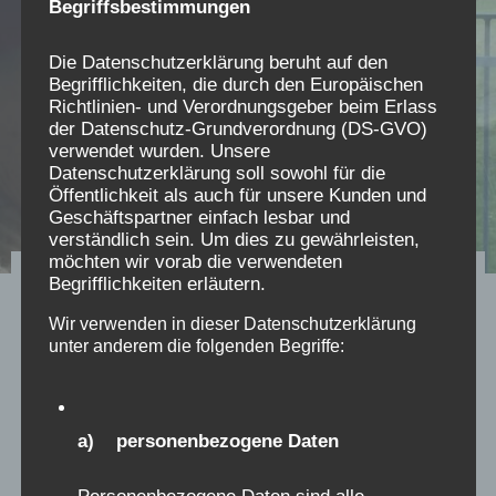
Begriffsbestimmungen
Die Datenschutzerklärung beruht auf den
Begrifflichkeiten, die durch den Europäischen
Richtlinien- und Verordnungsgeber beim Erlass
der Datenschutz-Grundverordnung (DS-GVO)
verwendet wurden. Unsere
Datenschutzerklärung soll sowohl für die
Öffentlichkeit als auch für unsere Kunden und
Geschäftspartner einfach lesbar und
verständlich sein. Um dies zu gewährleisten,
möchten wir vorab die verwendeten
Verschickungskinder haben
Begrifflichkeiten erläutern.
Angst vor Pflege im Alter
Wir verwenden in dieser Datenschutzerklärung
unter anderem die folgenden Begriffe:
NDR-Feature zum Thema: Die Angst vor der
Pflege im Alter ist bei Verschickungskindern stark
a) personenbezogene Daten
ausgeprägt.