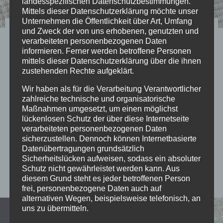
landesspezifischen Datenschutzbestimmungen.
Mittels dieser Datenschutzerklärung möchte unser
Unternehmen die Öffentlichkeit über Art, Umfang
Alltag der
und Zweck der von uns erhobenen, genutzten und
verarbeiteten personenbezogenen Daten
Verschickungskinder –
informieren. Ferner werden betroffene Personen
mittels dieser Datenschutzerklärung über die ihnen
Studie des Diakonischen
zustehenden Rechte aufgeklärt.
Werks Württemberg, von
Wir haben als für die Verarbeitung Verantwortlicher
zahlreiche technische und organisatorische
Gudrun Silberzahn-Jandt
Maßnahmen umgesetzt, um einen möglichst
lückenlosen Schutz der über diese Internetseite
verarbeiteten personenbezogenen Daten
sicherzustellen. Dennoch können Internetbasierte
Studie des Diakonischen Werks Württemberg
Datenübertragungen grundsätzlich
von Gudrun Silberzahn-Jandt, sie erforschte den
Sicherheitslücken aufweisen, sodass ein absoluter
Alltag in drei ausgewählten Heimen ihres Trägers
Schutz nicht gewährleistet werden kann. Aus
diesem Grund steht es jeder betroffenen Person
frei, personenbezogene Daten auch auf
alternativen Wegen, beispielsweise telefonisch, an
uns zu übermitteln.