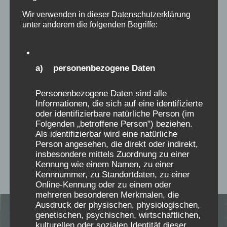
Aufklärung
Wir verwenden in dieser Datenschutzerklärung
unter anderem die folgenden Begriffe:
Einen sehr guten Hörfunkbeitrag über Bad
Dürrheim, findet ihr hier mit Sabine Wisbaer,
a) personenbezogene Daten
Christiane Dienel und vielen weiteren Aktiven von
uns, der Bürgermeister entschuldigt sich, aber
Personenbezogene Daten sind alle
das DRK will zunächst nicht mit Betroffenen
Informationen, die sich auf eine identifizierte
sprechen. Trotzdem die Kenntnisse über den
oder identifizierbare natürliche Person (im
Leiter der Kinderheilstätte Bad Dürrheim, den
Folgenden „betroffene Person") beziehen.
Als identifizierbar wird eine natürliche
Verschickungsfunktionär des Sep -Folberth-
Person angesehen, die direkt oder indirekt,
Buches, der den Strafenkatalog erfand, und
insbesondere mittels Zuordnung zu einer
bundesweite…
Kennung wie einem Namen, zu einer
Kennnummer, zu Standortdaten, zu einer
Online-Kennung oder zu einem oder
mehreren besonderen Merkmalen, die
Ausdruck der physischen, physiologischen,
genetischen, psychischen, wirtschaftlichen,
kulturellen oder sozialen Identität dieser