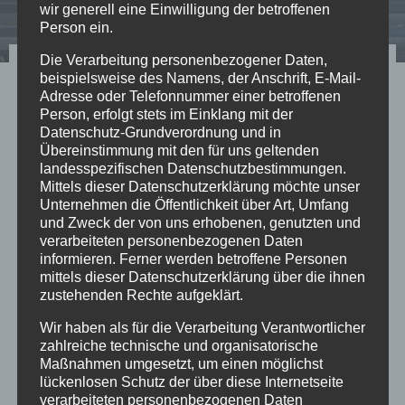
wir generell eine Einwilligung der betroffenen
Person ein.
Die Verarbeitung personenbezogener Daten,
Bundesländerkonferenz
beispielsweise des Namens, der Anschrift, E-Mail-
Adresse oder Telefonnummer einer betroffenen
einstimmig für Aufarbeitung
Person, erfolgt stets im Einklang mit der
Datenschutz-Grundverordnung und in
des Leids der
Übereinstimmung mit den für uns geltenden
landesspezifischen Datenschutzbestimmungen.
Verschickungskinder im
Mittels dieser Datenschutzerklärung möchte unser
Unternehmen die Öffentlichkeit über Art, Umfang
Bund
und Zweck der von uns erhobenen, genutzten und
verarbeiteten personenbezogenen Daten
informieren. Ferner werden betroffene Personen
Nach einem erfolgreichen Vorstoß Baden-
mittels dieser Datenschutzerklärung über die ihnen
Württembergs auf der Jugend- und
zustehenden Rechte aufgeklärt.
Familienministerkonferenz (JFMK) in Berlin am
Wir haben als für die Verarbeitung Verantwortlicher
13.5.22 setzen sich die Länder einstimmig für die
zahlreiche technische und organisatorische
Maßnahmen umgesetzt, um einen möglichst
Aufarbeitung des Leids der Verschickungskinder
lückenlosen Schutz der über diese Internetseite
ein.
verarbeiteten personenbezogenen Daten