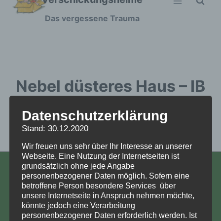
Zum
Das vergessene Trauma
Inhalt
springen
Nebel düsteres Haus – IB
2024-12-20 -1
Datenschutzerklärung
Stand: 30.12.2020
Nebel düsteres Haus - IB 2024-12-20 -1
Wir freuen uns sehr über Ihr Interesse an unserer
Webseite. Eine Nutzung der Internetseiten ist
grundsätzlich ohne jede Angabe
KONTAKT
personenbezogener Daten möglich. Sofern eine
betroffene Person besondere Services über
Aufarbeitung und Erforschung
unsere Internetseite in Anspruch nehmen möchte,
könnte jedoch eine Verarbeitung
Kinderverschickung e.V.
personenbezogener Daten erforderlich werden. Ist
Anja Röhl