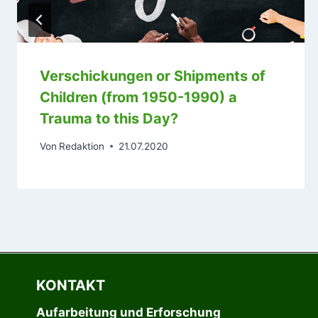
Verschickungen or Shipments of
Children (from 1950-1990) a
Trauma to this Day?
Von
Redaktion
21.07.2020
KONTAKT
Aufarbeitung und Erforschung