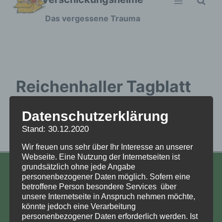
Zum
Das vergessene Trauma
Inhalt
springen
Reichenhaller Tagblatt
vom 16.03.2022_1
Datenschutzerklärung
Stand: 30.12.2020
Reichenhaller Tagblatt vom 16.03.2022_1
Wir freuen uns sehr über Ihr Interesse an unserer
Webseite. Eine Nutzung der Internetseiten ist
grundsätzlich ohne jede Angabe
KONTAKT
personenbezogener Daten möglich. Sofern eine
betroffene Person besondere Services über
Aufarbeitung und Erforschung
unsere Internetseite in Anspruch nehmen möchte,
könnte jedoch eine Verarbeitung
Kinderverschickung e.V.
personenbezogener Daten erforderlich werden. Ist
Anja Röhl